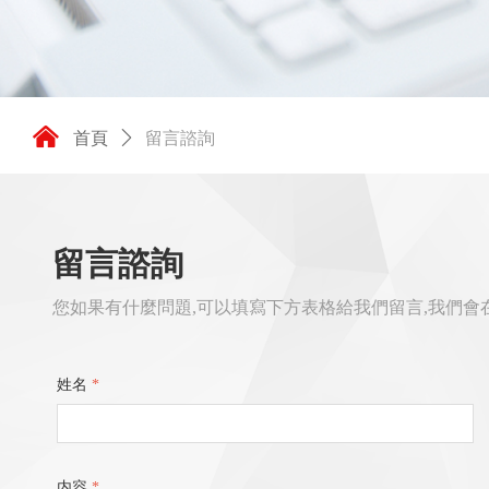
낀
首頁
ꄲ
留言諮詢
留言諮詢
您如果有什麼問題,可以填寫下方表格給我們留言,我們會
姓名
*
内容
*