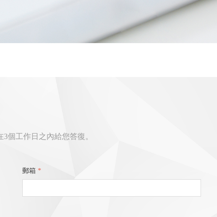
在3個工作日之內給您答復。
郵箱
*