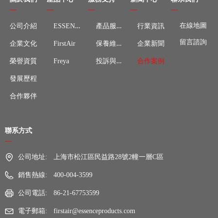
—
—
—
—
—
E
SSENCE
產
品服務
在線地圖
公司介紹
行業資訊
保
養維修
留言諮詢
FirstAir
企業新聞
企業文化
投
訴與建議
Freya
合作案例
榮譽資質
發展歷程
合作夥伴
聯系方式
—
公司地址:
上海市松江區民益路28號2幢一層C區
銷售熱線:
400-004-3599
公司電話:
86-21-67753599
電子郵箱:
firstair@essenceproducts.com