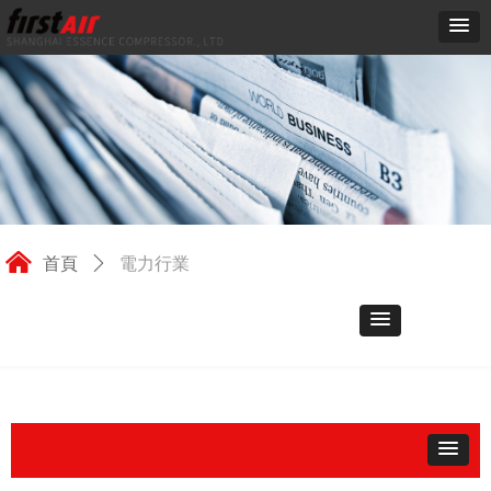
낀
電力行業
首頁
ꄲ